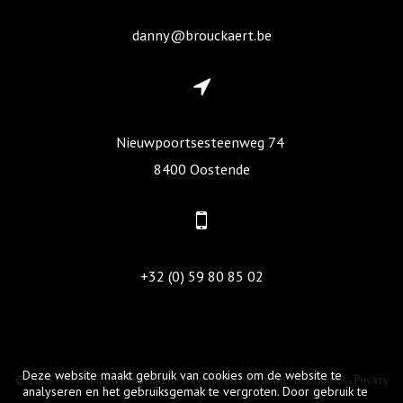
danny@brouckaert.be
Nieuwpoortsesteenweg 74
8400 Oostende
+32 (0) 59 80 85 02
Deze website maakt gebruik van cookies om de website te
© 2026 - Immobiliën Brouckaert -
Developed by Zabun
-
Disclaimer
-
Privacy
analyseren en het gebruiksgemak te vergroten. Door gebruik te