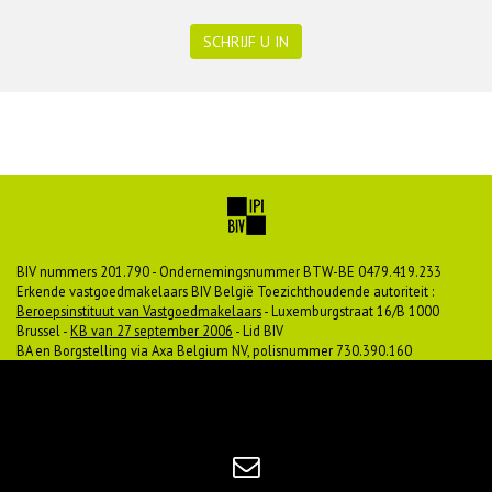
SCHRIJF U IN
BIV nummers 201.790 - Ondernemingsnummer BTW-BE 0479.419.233
Erkende vastgoedmakelaars BIV België Toezichthoudende autoriteit :
Beroepsinstituut van Vastgoedmakelaars
- Luxemburgstraat 16/B 1000
Brussel -
KB van 27 september 2006
- Lid BIV
BA en Borgstelling via Axa Belgium NV, polisnummer 730.390.160