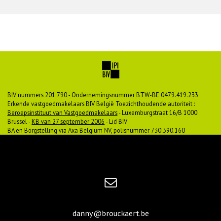
BIV nummers 201.790 - Ondernemingsnummer BTW-BE 0479.419.233
Erkende vastgoedmakelaars BIV België Toezichthoudende autoriteit :
Beroepsinstituut van Vastgoedmakelaars
- Luxemburgstraat 16/B 1000
Brussel -
KB van 27 september 2006
- Lid BIV
BA en Borgstelling via Axa Belgium NV, polisnummer 730.390.160
danny@brouckaert.be