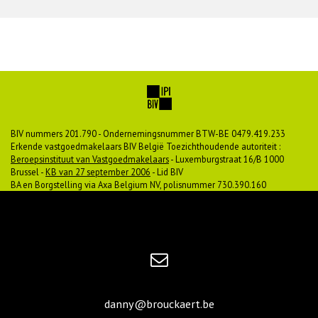
BIV nummers 201.790 - Ondernemingsnummer BTW-BE 0479.419.233
Erkende vastgoedmakelaars BIV België Toezichthoudende autoriteit :
Beroepsinstituut van Vastgoedmakelaars
- Luxemburgstraat 16/B 1000
Brussel -
KB van 27 september 2006
- Lid BIV
BA en Borgstelling via Axa Belgium NV, polisnummer 730.390.160
danny@brouckaert.be