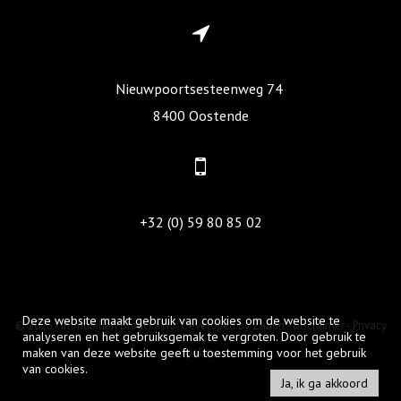
Nieuwpoortsesteenweg 74
8400 Oostende
+32 (0) 59 80 85 02
Deze website maakt gebruik van cookies om de website te
© 2026 - Immobiliën Brouckaert -
Developed by Zabun
-
Disclaimer
-
Privacy
analyseren en het gebruiksgemak te vergroten. Door gebruik te
maken van deze website geeft u toestemming voor het gebruik
policy
van cookies.
Ja, ik ga akkoord