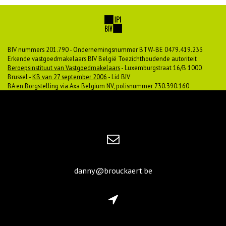
BIV nummers 201.790 - Ondernemingsnummer BTW-BE 0479.419.233
Erkende vastgoedmakelaars BIV België Toezichthoudende autoriteit :
Beroepsinstituut van Vastgoedmakelaars
- Luxemburgstraat 16/B 1000
Brussel -
KB van 27 september 2006
- Lid BIV
BA en Borgstelling via Axa Belgium NV, polisnummer 730.390.160
danny@brouckaert.be