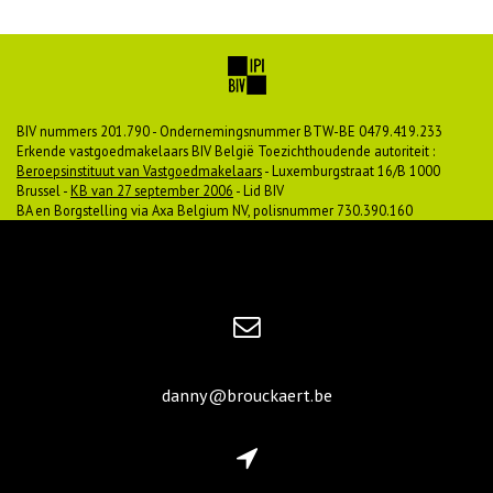
BIV nummers 201.790 - Ondernemingsnummer BTW-BE 0479.419.233
Erkende vastgoedmakelaars BIV België Toezichthoudende autoriteit :
Beroepsinstituut van Vastgoedmakelaars
- Luxemburgstraat 16/B 1000
Brussel -
KB van 27 september 2006
- Lid BIV
BA en Borgstelling via Axa Belgium NV, polisnummer 730.390.160
danny@brouckaert.be