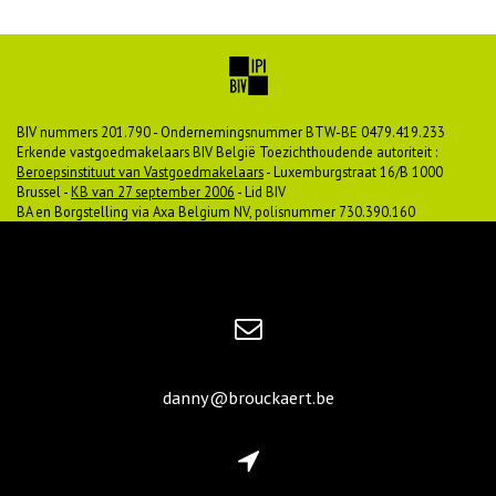
BIV nummers 201.790 - Ondernemingsnummer BTW-BE 0479.419.233
Erkende vastgoedmakelaars BIV België Toezichthoudende autoriteit :
Beroepsinstituut van Vastgoedmakelaars
- Luxemburgstraat 16/B 1000
Brussel -
KB van 27 september 2006
- Lid BIV
BA en Borgstelling via Axa Belgium NV, polisnummer 730.390.160
danny@brouckaert.be