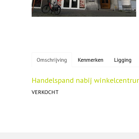
Omschrijving
Kenmerken
Ligging
Omschrijving
Handelspand nabij winkelcentr
VERKOCHT