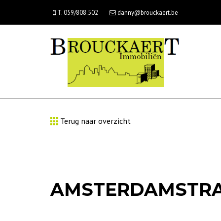
T. 059/808.502
danny@brouckaert.be
Terug naar overzicht
AMSTERDAMSTRA