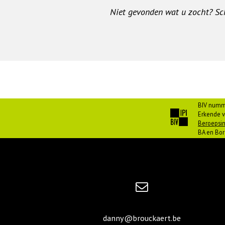
Niet gevonden wat u zocht? Schr
BIV numm
Erkende v
Beroepsin
BA en Bor
danny@brouckaert.be