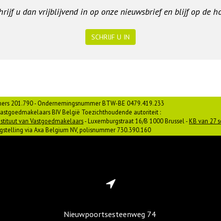
ijf u dan vrijblijvend in op onze nieuwsbrief en blijf op de 
SCHRIJF U IN
ers 201.790 - Ondernemingsnummer BTW-BE 0479.419.233
astgoedmakelaars BIV België Toezichthoudende autoriteit :
stituut van Vastgoedmakelaars
- Luxemburgstraat 16/B 1000 Brussel -
KB van 27 
gstelling via Axa Belgium NV, polisnummer 730.390.160
Nieuwpoortsesteenweg 74