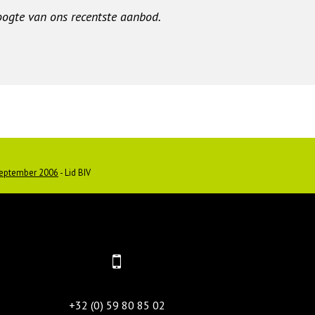
hoogte van ons recentste aanbod.
september 2006
- Lid BIV
+32 (0) 59 80 85 02