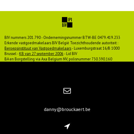
BIV nummers 201.790 - Ondernemingsnummer BTW-BE 0479.419.233
Erkende vastgoedmakelaars BIV België Toezichthoudende autoriteit :
Beroepsinstituut van Vastgoedmakelaars
- Luxemburgstraat 16/B 1000
Brussel -
KB van 27 september 2006
- Lid BIV
BA en Borgstelling via Axa Belgium NV, polisnummer 730.390.160
danny@brouckaert.be