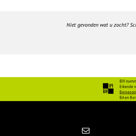
Niet gevonden wat u zocht? Schr
BIV numm
Erkende v
Beroepsin
BA en Bor