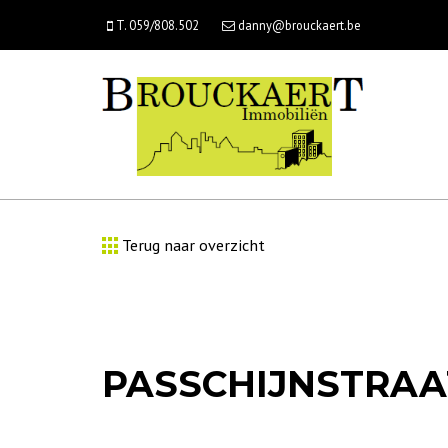
T. 059/808.502
danny@brouckaert.be
Terug naar overzicht
PASSCHIJNSTRAAT