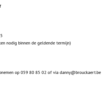
f
25
erken nodig binnen de geldende termijn)
t opnemen op 059 80 85 02 of via danny@brouckaert.be