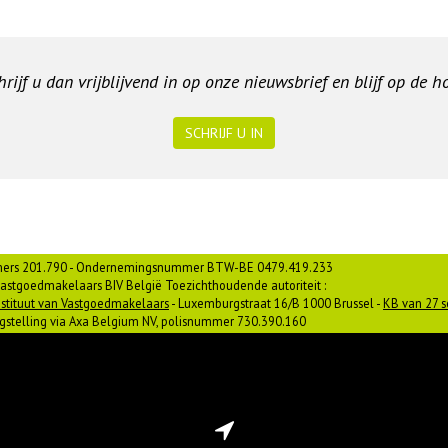
ijf u dan vrijblijvend in op onze nieuwsbrief en blijf op de 
SCHRIJF U IN
ers 201.790 - Ondernemingsnummer BTW-BE 0479.419.233
astgoedmakelaars BIV België Toezichthoudende autoriteit :
stituut van Vastgoedmakelaars
- Luxemburgstraat 16/B 1000 Brussel -
KB van 27 
gstelling via Axa Belgium NV, polisnummer 730.390.160